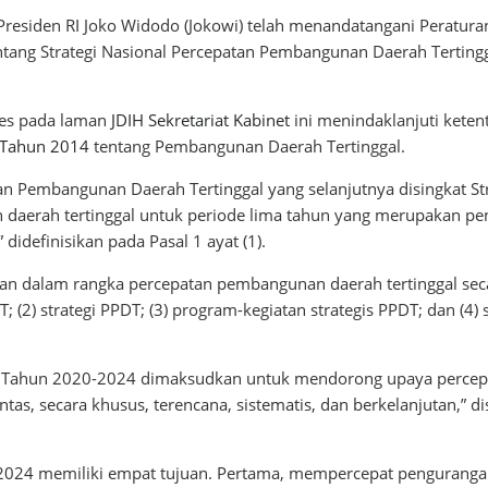
Presiden RI Joko Widodo (Jokowi) telah menandatangani Peraturan
ang Strategi Nasional Percepatan Pembangunan Daerah Terting
ses pada laman
JDIH Sekretariat Kabinet
ini menindaklanjuti keten
 Tahun 2014
tentang Pembangunan Daerah Tertinggal.
atan Pembangunan Daerah Tertinggal yang selanjutnya disingkat 
daerah tertinggal untuk periode lima tahun yang merupakan p
didefinisikan pada Pasal 1 ayat (1).
an dalam rangka percepatan pembangunan daerah tertinggal secar
; (2) strategi PPDT; (3) program-kegiatan strategis PPDT; dan (4)
 Tahun 2020-2024 dimaksudkan untuk mendorong upaya percepa
ntas, secara khusus, terencana, sistematis, dan berkelanjutan,”
2024 memiliki empat tujuan. Pertama, mempercepat penguranga