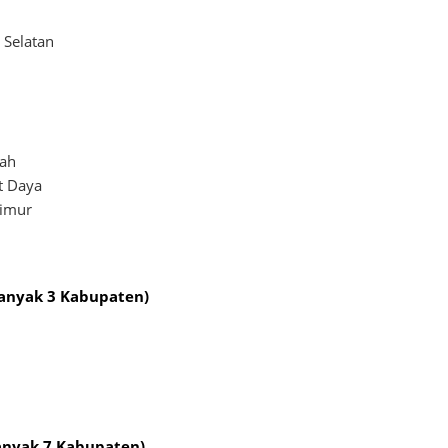
 Selatan
gah
t Daya
Timur
banyak 3 Kabupaten)
anyak 7 Kabupaten)