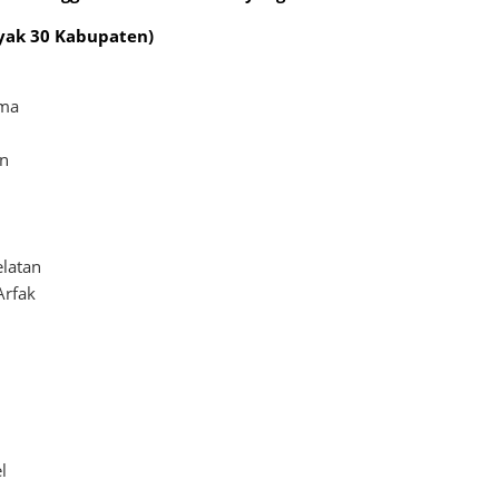
yak 30 Kabupaten)
ama
an
latan
Arfak
l