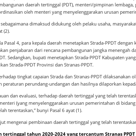
mbangunan daerah tertinggal (PDT), menteri/pimpinan lembaga, 
rdinasikan oleh menteri yang menyelenggarakan urusan pemerin
 sebagaimana dimaksud didukung oleh pelaku usaha, masyarakat
 (2).
ada Pasal 4, para kepala daerah menetapkan Strada-PPDT dengan
akan penjabaran dari rencana pembangunan jangka menengah da
DT. Sedangkan, bupati menetapkan Strada-PPDT Kabupaten yan
an Strada-PPDT Provinsi dan Stranas-PPDT.
rhadap tingkat capaian Strada dan Stranas-PPDT dilaksanakan ol
n peraturan perundang-undangan dan hasilnya dilaporkan kepad
an dan evaluasi, terhadap daerah tertinggal yang telah terentask
menteri (yang menyelenggarakan urusan pemerintahan di bidang 
lah terentaskan,” bunyi Pasal 6 ayat (1).
jut mengenai pembinaan daerah tertinggal yang telah terentaska
n tertinggal tahun 2020-2024 yang tercantum Stranas PPDT