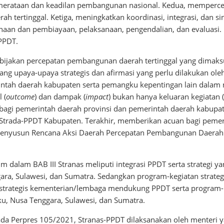
erataan dan keadilan pembangunan nasional. Kedua, mempercep
ah tertinggal. Ketiga, meningkatkan koordinasi, integrasi, dan s
aan dan pembiayaan, pelaksanaan, pengendalian, dan evaluasi.
 PPDT.
bijakan percepatan pembangunan daerah tertinggal yang dimaksud
g upaya-upaya strategis dan afirmasi yang perlu dilakukan ole
intah daerah kabupaten serta pemangku kepentingan lain dala
 (
outcome
) dan dampak (
impact
) bukan hanya keluaran kegiatan 
agi pemerintah daerah provinsi dan pemerintah daerah kabupa
n Strada-PPDT Kabupaten. Terakhir, memberikan acuan bagi pemer
enyusun Rencana Aksi Daerah Percepatan Pembangunan Daerah T
m dalam BAB III Stranas meliputi integrasi PPDT serta strategi y
ara, Sulawesi, dan Sumatra. Sedangkan program-kegiatan strate
 strategis kementerian/lembaga mendukung PPDT serta program-k
ku, Nusa Tenggara, Sulawesi, dan Sumatra.
da Perpres 105/2021, Stranas-PPDT dilaksanakan oleh menteri