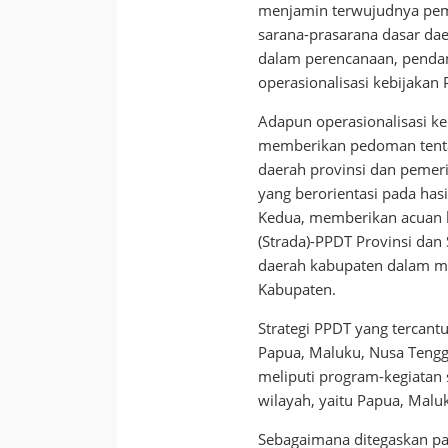
menjamin terwujudnya pem
sarana-prasarana dasar daer
dalam perencanaan, pendan
operasionalisasi kebijakan
Adapun operasionalisasi ke
memberikan pedoman tentan
daerah provinsi dan pemer
yang berorientasi pada hasil
Kedua, memberikan acuan b
(Strada)-PPDT Provinsi da
daerah kabupaten dalam m
Kabupaten.
Strategi PPDT yang tercantu
Papua, Maluku, Nusa Tengg
meliputi program-kegiatan
wilayah, yaitu Papua, Malu
Sebagaimana ditegaskan pa