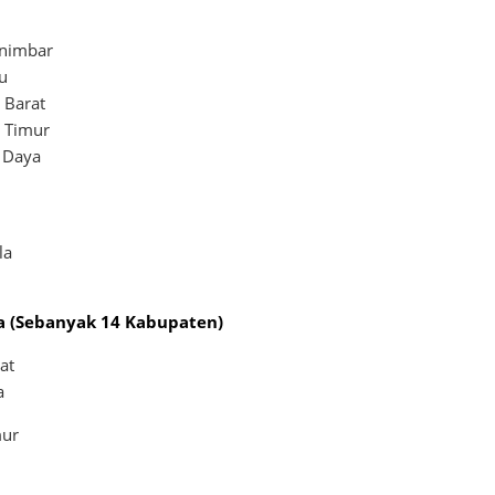
animbar
u
 Barat
 Timur
 Daya
la
a (Sebanyak 14 Kabupaten)
at
a
mur