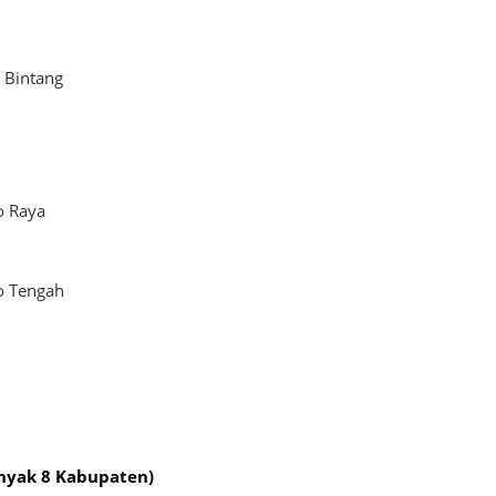
 Bintang
o Raya
o Tengah
nyak 8 Kabupaten)