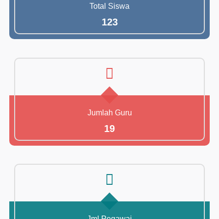
Total Siswa
123
Jumlah Guru
19
Jml Pegawai