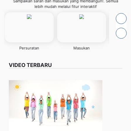
Sampaikan saran dan masukan yang membangun!. Semua
lebih mudah melalui fitur interaktif
Persuratan
Masukan
Pen
VIDEO TERBARU