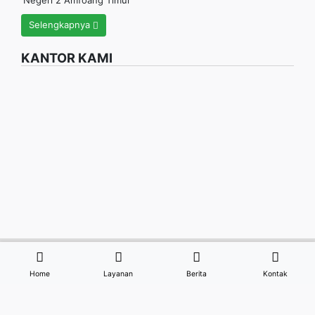
Negeri 2 Amfoang Timur
Selengkapnya
KANTOR KAMI
Home
Layanan
Berita
Kontak
Redaksi |
Syarat & Kondisi |
Peta Situs |
© 2026 - SMA NEGERI
2 AMFOANG TIMUR