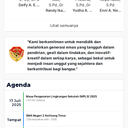
Delfy A. E. Oy, S.Pd
Randy Ikas, S.Pd.,Gr
Yudha A. Pratama, S.Pd.,Gr
Enni A. Nepa Rassi, S.Pd
Lihat semuanya
"Kami berkomitmen untuk mendidik dan
melahirkan generasi emas yang tangguh dalam
pendirian, gesit dalam tindakan, dan inovatif-
kreatif dalam setiap karya, sebagai bekal untuk
menjadi insan unggul yang sejahtera dan
berkontribusi bagi bangsa."
Agenda
Masa Pengenalan Lingkungan Sekolah (MPLS) 2925
17 Juli
07.00-Selesai
2025
SMA Negeri 2 Amfoang Timur
Tempat
Disampaikan oleh : OSIS