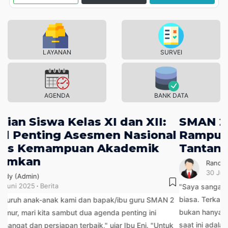
LAYANAN
SURVEI
AGENDA
BANK DATA
SMAN 2 Amfoang Timur
Rampungkan PPDB di Tengah
Tantangan Penurunan Pendaftar
Randy (Admin)
30 Juni 2025
PPDB
"Saya sangat mengapresiasi kerja keras panitia yang luar
biasa. Terkait jumlah pendaftar, ini adalah tantangan bersama,
bukan hanya masalah sekolah," ujar Ibu Eni. "Fokus utama kami
saat ini adalah pada 32 anak yang telah mempercayakan