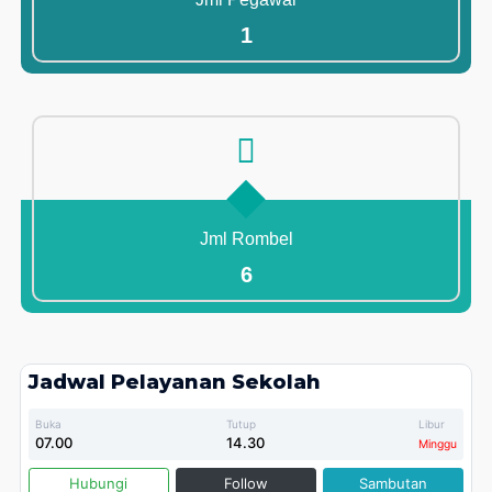
1
Jml Rombel
6
Jadwal Pelayanan Sekolah
Buka
Tutup
Libur
07.00
14.30
Minggu
Hubungi
Follow
Sambutan