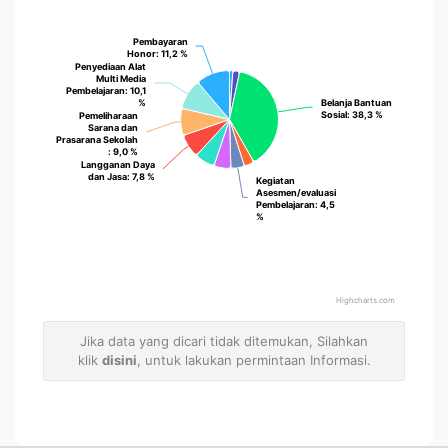
Pembayaran
Pembayaran
Honor
Honor
: 11,2 %
: 11,2 %
Penyediaan Alat
Penyediaan Alat
Multi Media
Multi Media
Pembelajaran
Pembelajaran
: 10,1
: 10,1
%
%
Belanja Bantuan
Belanja Bantuan
Sosial
Sosial
: 38,3 %
: 38,3 %
Pemeliharaan
Pemeliharaan
Sarana dan
Sarana dan
Prasarana Sekolah
Prasarana Sekolah
: 9,0 %
: 9,0 %
Langganan Daya
Langganan Daya
dan Jasa
dan Jasa
: 7,8 %
: 7,8 %
Kegiatan
Kegiatan
Asesmen/evaluasi
Asesmen/evaluasi
Pembelajaran
Pembelajaran
: 4,5
: 4,5
%
%
Highcharts.com
Jika data yang dicari tidak ditemukan, Silahkan
klik
disini
, untuk lakukan permintaan Informasi.